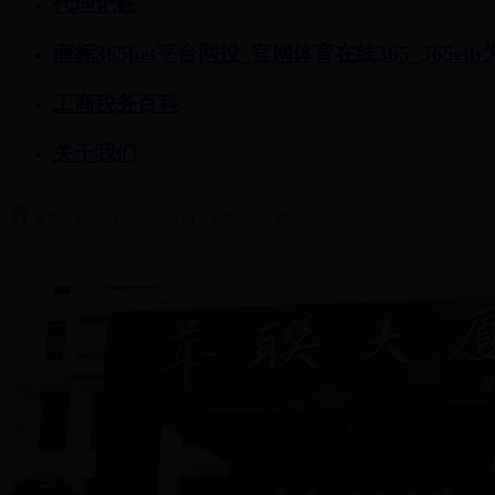
代理记账
商标365bet平台网投_官网体育在线365_365e
工商税务百科
关于我们
首页
>
公司注销
>
公司注销
>
香港公司注销