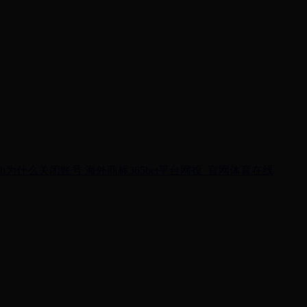
5etb为什么关闭账号
海外商标365bet平台网投_官网体育在线