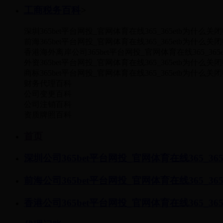
工商税务百科
>
深圳365bet平台网投_官网体育在线365_365etb为什么关
前海365bet平台网投_官网体育在线365_365etb为什么关
香港海外离岸公司365bet平台网投_官网体育在线365_36
外资365bet平台网投_官网体育在线365_365etb为什么关
商标365bet平台网投_官网体育在线365_365etb为什么关
财务代理百科
公司变更百科
公司注销百科
资质牌照百科
首页
深圳公司365bet平台网投_官网体育在线365_36
前海公司365bet平台网投_官网体育在线365_36
香港公司365bet平台网投_官网体育在线365_36