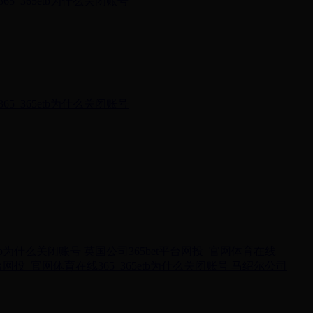
5_365etb为什么关闭账号
5_365etb为什么关闭账号
etb为什么关闭账号
英国公司365bet平台网投_官网体育在线
台网投_官网体育在线365_365etb为什么关闭账号
马绍尔公司