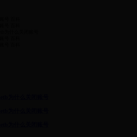
闭账号 百科
闭账号 百科
5etb为什么关闭账号
闭账号 百科
闭账号 百科
5etb为什么关闭账号
5etb为什么关闭账号
5etb为什么关闭账号