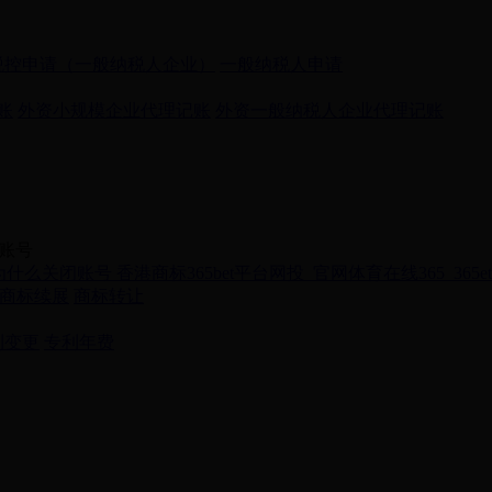
税控申请（一般纳税人企业）
一般纳税人申请
账
外资小规模企业代理记账
外资一般纳税人企业代理记账
闭账号
tb为什么关闭账号
香港商标365bet平台网投_官网体育在线365_36
商标续展
商标转让
利变更
专利年费