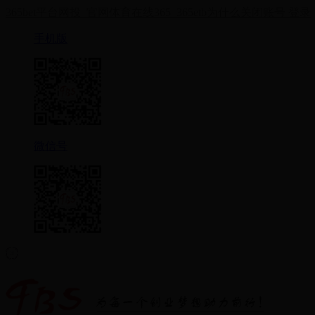
365bet平台网投_官网体育在线365_365etb为什么关闭账号
登录
手机版
微信号