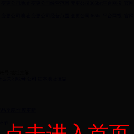
变更公司地址
变更公司经营范围
变更公司365bet平台网投_官网
变更公司地址
变更公司经营范围
变更公司365bet平台网投_官网
关闭账号 地址挂靠
b为什么关闭账号 公司
红本地址挂靠
产品季度/年度更新
环节
点击进入首页