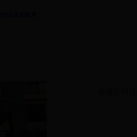
tb为什么关闭账号
香港公司注
行业特点：