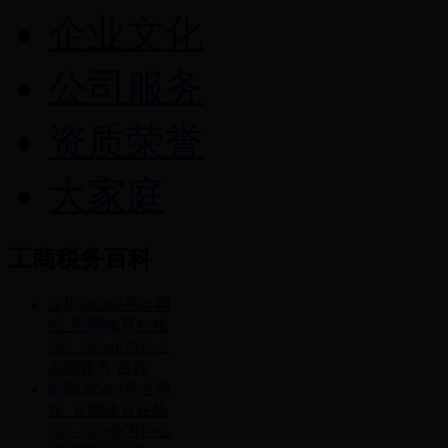
企业文化
公司服务
资质荣誉
大家庭
工商税务百科
深圳365bet平台网
投_官网体育在线
365_365etb为什么
关闭账号 百科
前海365bet平台网
投_官网体育在线
365_365etb为什么