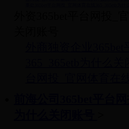
事处365bet平台网投_官网体育在线365_365etb为
外资365bet平台网投_官
关闭账号
外商独资企业365be
365_365etb为什
台网投_官网体育在线3
前海公司365bet平台网
为什么关闭账号
>