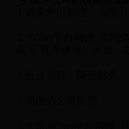
1.避开外汇管理、方便
2.365bet平台网投_官网
账号 程序便捷、开放，
3.合法避税，降低财务
4.简便的公司管理
5.公司365bet平台网投_