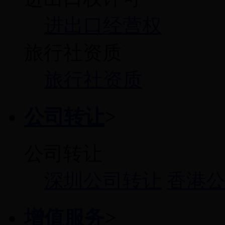
进出口经营权
旅行社资质
旅行社资质
公司转让
>
公司转让
深圳公司转让
香港
增值服务
>