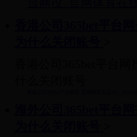
台网投_官网体育在线3
香港公司365bet平台网
为什么关闭账号
>
香港公司365bet平台网投
什么关闭账号
香港公司365bet平台网投_官网体育在线365_365e
海外公司365bet平台网
为什么关闭账号
>