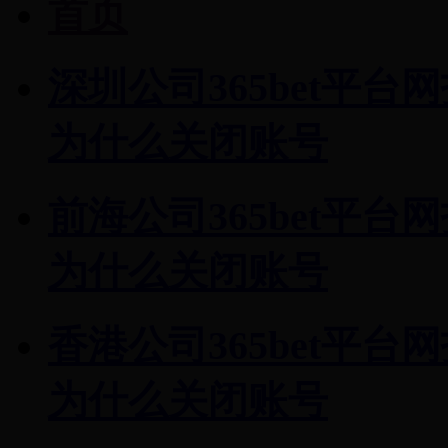
首页
深圳公司365bet平台网
为什么关闭账号
前海公司365bet平台网
为什么关闭账号
香港公司365bet平台网
为什么关闭账号