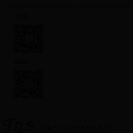
365bet平台网投_官网体育在线365_365etb为什么关闭账号
登录
手机版
微信号