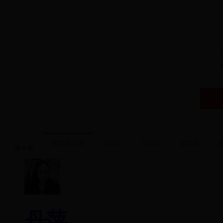
前海开发区
南山区
福田区
龙岗区
服务者:
丹萍