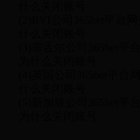
什么关闭账号
(2)BVI公司365bet平台
什么关闭账号
(3)塞舌尔公司365bet平
为什么关闭账号
(4)英国公司365bet平台
什么关闭账号
(5)新加坡公司365bet平
为什么关闭账号