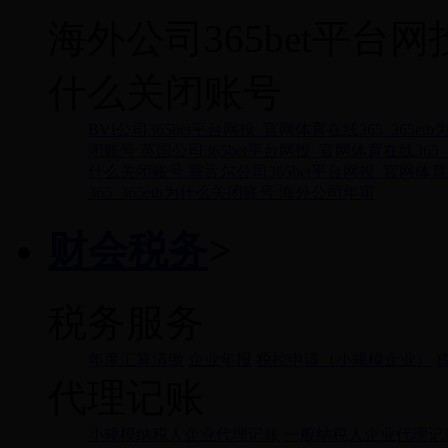
海外公司365bet平台网投
什么关闭账号
BVI公司365bet平台网投_官网体育在线365_365e
闭账号
英国公司365bet平台网投_官网体育在线365_
什么关闭账号
塞舌尔公司365bet平台网投_官网体育在
365_365etb为什么关闭账号
海外公司年审
财会税务
>
税务服务
年度汇算清缴
企业年报
税控申请（小规模企业）
代理记账
小规模纳税人企业代理记账
一般纳税人企业代理记