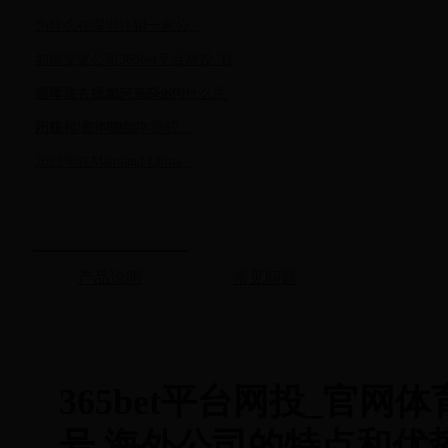
为什么在深圳注销一家公...
如何变更公司365bet平台网投_官
网体育在线365_365etb为什么关
公司法人是如何选择的？...
闭账号 资本增加？
州税和地方税合并 涉税...
2022年在Mainland China...
产品说明
常见问题
365bet平台网投_官网体
号 海外公司的特点和优