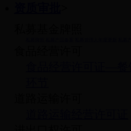
资质审批
>
私募基金牌照
私募牌照
私募产品备案
私募管理人年度更新
私募
食品经营许可
食品经营许可证—餐
环节
道路运输许可
道路运输经营许可证
进出口权许可