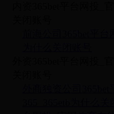
内资365bet平台网投_官
关闭账号
前海公司365bet平台
为什么关闭账号
外资365bet平台网投_官
关闭账号
外商独资公司365be
365_365etb为什