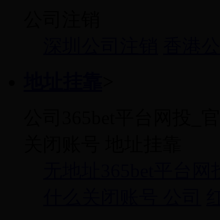
公司注销
深圳公司注销
香港
地址挂靠
>
公司365bet平台网投_官
关闭账号 地址挂靠
无地址365bet平台网
什么关闭账号 公司