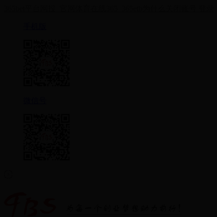
365bet平台网投_官网体育在线365_365etb为什么关闭账号
登录
手机版
微信号