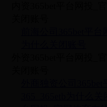
内资365bet平台网投_官
关闭账号
前海公司365bet平台
为什么关闭账号
外资365bet平台网投_官
关闭账号
外商独资公司365be
365_365etb为什