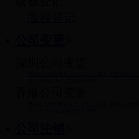
版权登记
版权登记
公司变更
>
深圳公司变更
变更公司名称
变更公司股东（股权）
变更公司法人
365_365etb为什么关闭账号 资本
香港公司变更
变更公司名称
变更公司股东（股权）
变更公司董事
365_365etb为什么关闭账号 资本
公司注销
>