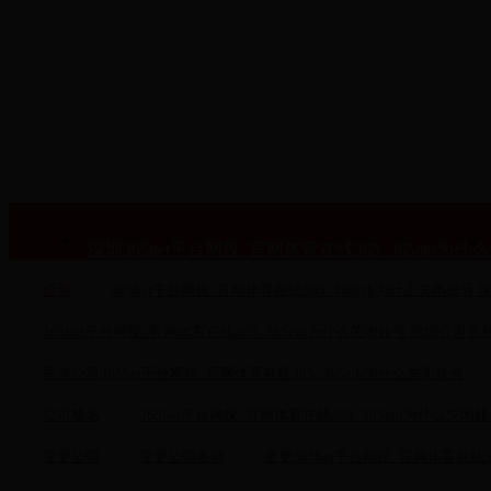
深圳365bet平台网投_官网体育在线365_365etb为
全部
365bet平台网投_官网体育在线365_365etb为什么关闭账号
前海365bet平台网投_官网体育在线365_365etb为
365bet平台网投_官网体育在线365_365etb为什么关闭账号 深圳公司流
香港海外离岸公司365bet平台网投_官网体育在线365_
香港公司365bet平台网投_官网体育在线365_365etb为什么关闭账号
外资365bet平台网投_官网体育在线365_365etb为
公司核名
365bet平台网投_官网体育在线365_365etb为什么关闭
商标365bet平台网投_官网体育在线365_365etb为
变更公司
变更公司名称
变更365bet平台网投_官网体育在线3
公司注销百科
资质牌照百科