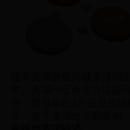
随着英国的疫情越来越稳
常。英国一定会想办法提
业，而每年的3月正是英
候。鉴于英国过去的案例
新推动英国经济
.