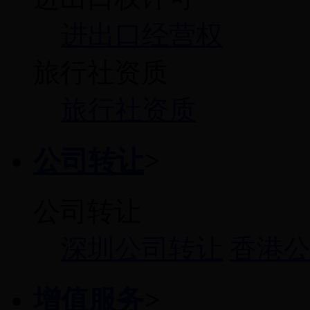
进出口经营权
旅行社资质
旅行社资质
公司转让
>
公司转让
深圳公司转让
香港
增值服务
>