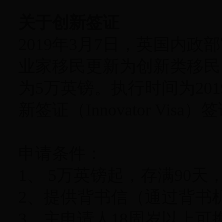
关于创新签证
2019年3月7日，英国内
业家移民更新为创新类移民（In
为5万英镑。执行时间为2019
新签证（Innovator Vis
申请条件：
1、 5万英镑起，存满90天
2、提供背书信（通过背书
3、主申请人18周岁以上可