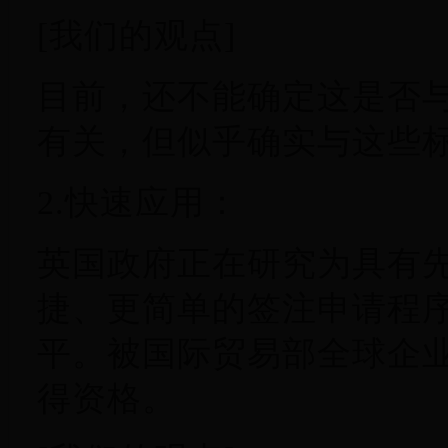
[我们的观点]
目前，还不能确定这是否
有关，但似乎确实与这些
2.快速应用：
英国政府正在研究为具有
捷、更简单的签注申请程
平。被国际贸易部全球企
得资格。