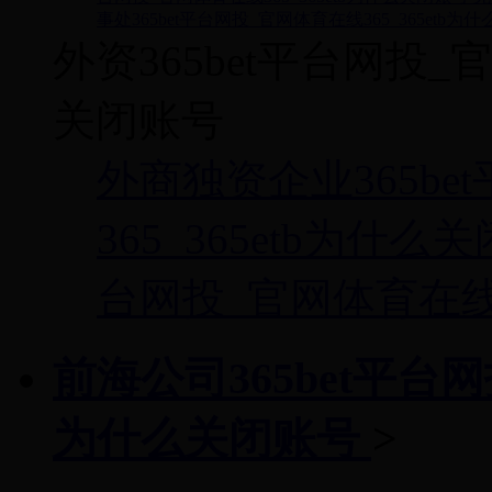
事处365bet平台网投_官网体育在线365_365etb为
外资365bet平台网投_官
关闭账号
外商独资企业365be
365_365etb为什
台网投_官网体育在线3
前海公司365bet平台网
为什么关闭账号
>