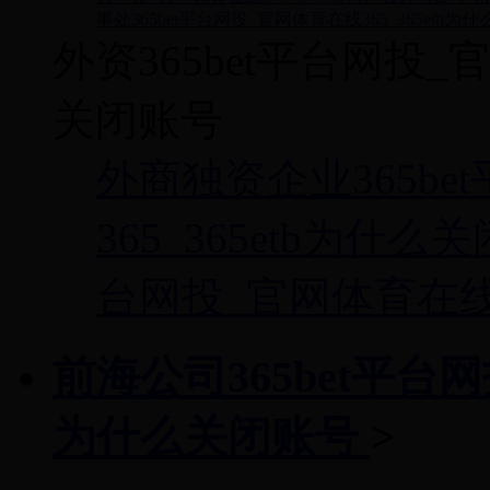
事处365bet平台网投_官网体育在线365_365etb为
外资365bet平台网投_官
关闭账号
外商独资企业365be
365_365etb为什
台网投_官网体育在线3
前海公司365bet平台网
为什么关闭账号
>