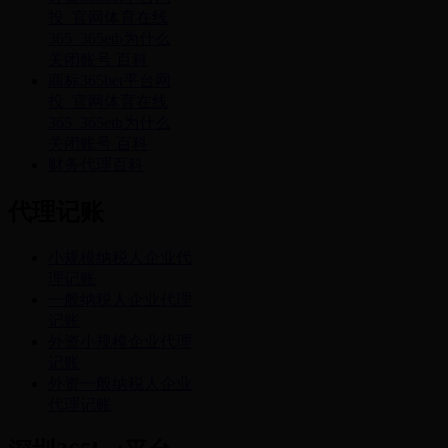
投_官网体育在线
365_365etb为什么
关闭账号 百科
商标365bet平台网
投_官网体育在线
365_365etb为什么
关闭账号 百科
财务代理百科
代理记账
小规模纳税人企业代
理记账
一般纳税人企业代理
记账
外资小规模企业代理
记账
外资一般纳税人企业
代理记账