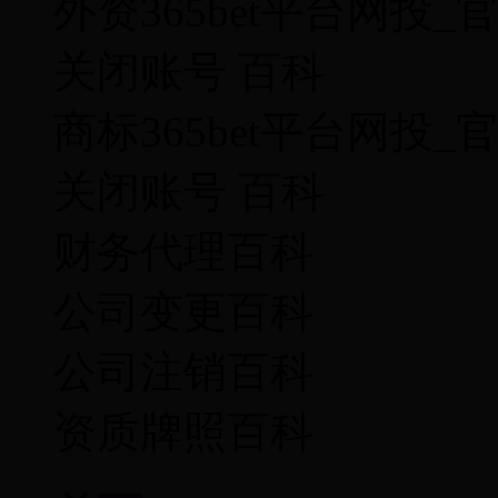
外资365bet平台网投_官
关闭账号 百科
商标365bet平台网投_官
关闭账号 百科
财务代理百科
公司变更百科
公司注销百科
资质牌照百科