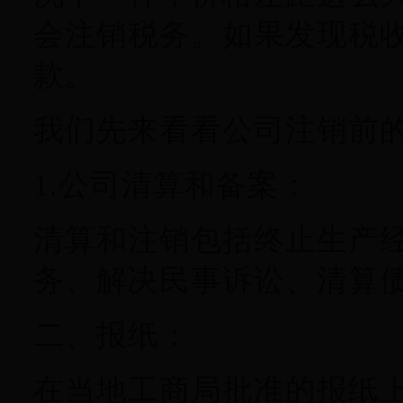
会注销税务。如果发现税
款。
我们先来看看公司注销前
1.公司清算和备案：
清算和注销包括终止生产
务、解决民事诉讼、清算
二、报纸：
在当地工商局批准的报纸