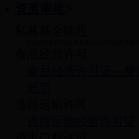
资质审批
>
私募基金牌照
私募牌照
私募产品备案
私募管理人年度更新
私募
食品经营许可
食品经营许可证—餐
环节
道路运输许可
道路运输经营许可证
进出口权许可