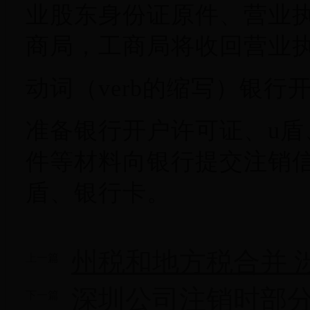
业股东身份证原件、营业
商局，工商局将收回营业
动词（verb的缩写）银行
准备银行开户许可证、u
件等材料向银行提交注销
盾、银行卡。
州税和地方税合并 
上一篇
深圳公司注销时部分股
下一篇