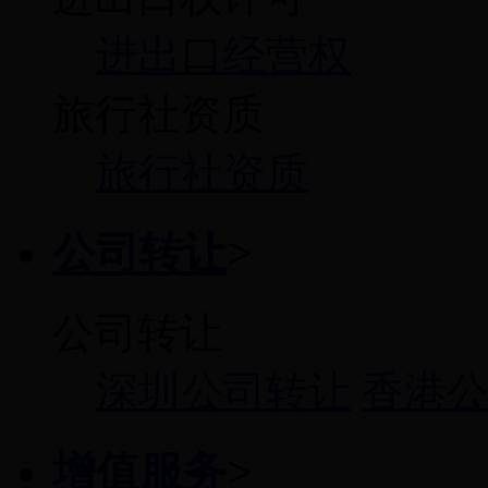
进出口经营权
旅行社资质
旅行社资质
公司转让
>
公司转让
深圳公司转让
香港
增值服务
>