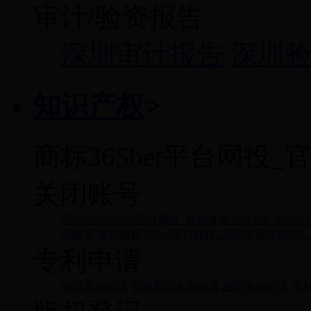
审计/验资报告
深圳审计报告
深圳
知识产权
>
商标365bet平台网投_官
关闭账号
国内商标365bet平台网投_官网体育在线365_365e
闭账号
海外商标365bet平台网投_官网体育在线365_
专利申请
外观专利申请
实用新型专利申请
发明专利申请
专