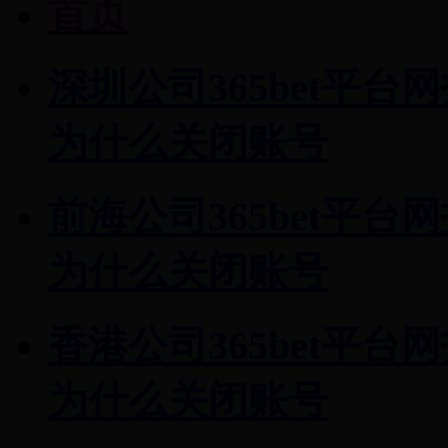
首页
深圳公司365bet平台网
为什么关闭账号
前海公司365bet平台网
为什么关闭账号
香港公司365bet平台网
为什么关闭账号