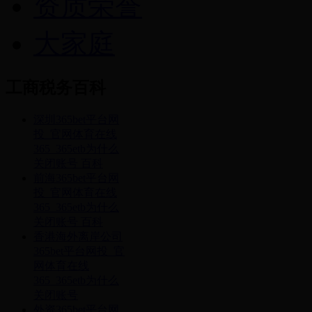
资质荣誉
大家庭
工商税务百科
深圳365bet平台网
投_官网体育在线
365_365etb为什么
关闭账号 百科
前海365bet平台网
投_官网体育在线
365_365etb为什么
关闭账号 百科
香港海外离岸公司
365bet平台网投_官
网体育在线
365_365etb为什么
关闭账号
外资365bet平台网